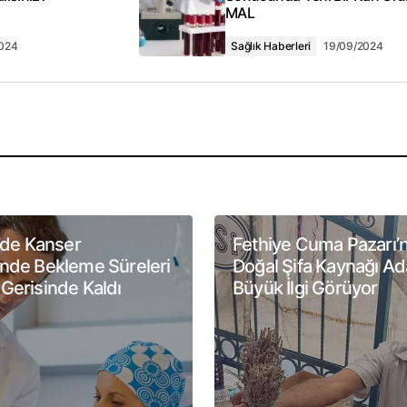
MAL
2024
Sağlık Haberleri
19/09/2024
E-posta adresiniz
*
ı için adım, e-
ayıcıya
e’de Kanser
Fethiye Cuma Pazarı’
inde Bekleme Süreleri
Doğal Şifa Kaynağı Ad
Gerisinde Kaldı
Büyük İlgi Görüyor