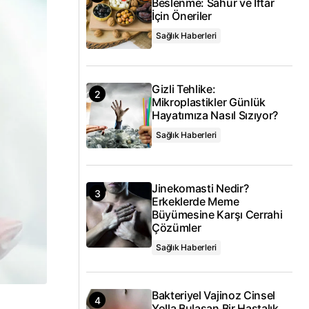
Beslenme: Sahur ve İftar
İçin Öneriler
Sağlık Haberleri
Gizli Tehlike:
Mikroplastikler Günlük
Hayatımıza Nasıl Sızıyor?
Sağlık Haberleri
Jinekomasti Nedir?
Erkeklerde Meme
Büyümesine Karşı Cerrahi
Çözümler
Sağlık Haberleri
Bakteriyel Vajinoz Cinsel
Yolla Bulaşan Bir Hastalık