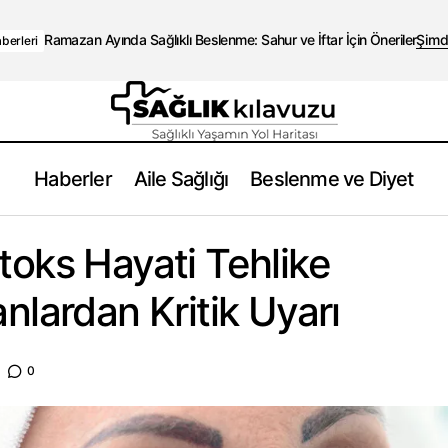
Ramazan Ayında Sağlıklı Beslenme: Sahur ve İftar İçin Öneriler
Şimd
berleri
Haberler
Aile Sağlığı
Beslenme ve Diyet
Merdiven Altı Botoks Hayati Tehlike Yaratabilir: Uzmanlardan 
leri
toks Hayati Tehlike
nlardan Kritik Uyarı
0