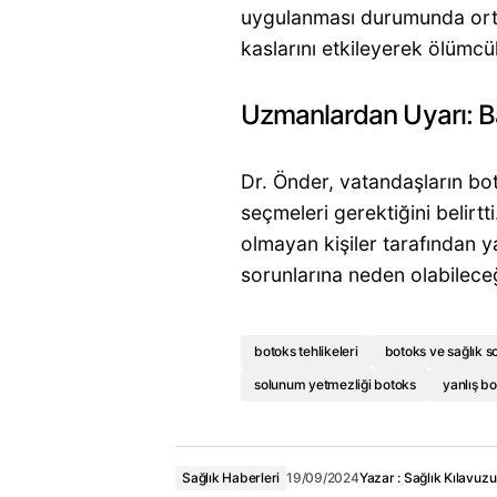
uygulanması durumunda ortay
kaslarını etkileyerek ölümcü
Uzmanlardan Uyarı: Ba
Dr. Önder, vatandaşların bot
seçmeleri gerektiğini belirt
olmayan kişiler tarafından y
sorunlarına neden olabilece
botoks tehlikeleri
botoks ve sağlık s
solunum yetmezliği botoks
yanlış b
Sağlık Haberleri
19/09/2024
Yazar :
Sağlık Kılavuzu