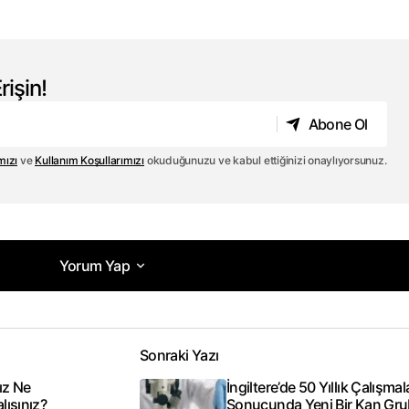
rişin!
Abone Ol
Abone Ol
mızı
ve
Kullanım Koşullarımızı
okuduğunuzu ve kabul ettiğinizi onaylıyorsunuz.
Yorum Yap
Yorum Yap
Sonraki Yazı
acak.
Gerekli alanlar
*
ile işaretlenmişlerdir
ız Ne
İngiltere’de 50 Yıllık Çalışmal
ısınız?
Sonucunda Yeni Bir Kan Gru