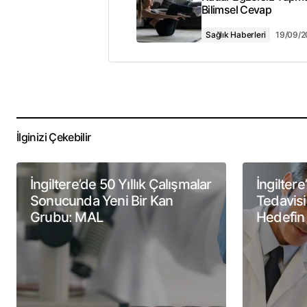
Bilimsel Cevap
Yorum
*
Sağlık Haberleri
19/09/
Adınız
*
İlginizi Çekebilir
Daha sonraki yorumlarımda kullanılmas
posta adresim ve site adresim bu tar
kaydedilsin.
İngiltere’de 50 Yıllık Çalışmalar
İngilter
Sonucunda Yeni Bir Kan
Tedavis
Yorum Gönder
Grubu: MAL
Hedefin 