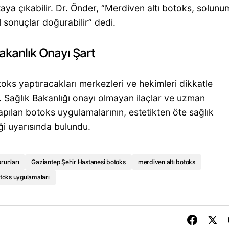
a çıkabilir. Dr. Önder, “Merdiven altı botoks, solunu
l sonuçlar doğurabilir” dedi.
kanlık Onayı Şart
oks yaptıracakları merkezleri ve hekimleri dikkatle
ti. Sağlık Bakanlığı onayı olmayan ilaçlar ve uzman
apılan botoks uygulamalarının, estetikten öte sağlık
ği uyarısında bulundu.
orunları
Gaziantep Şehir Hastanesi botoks
merdiven altı botoks
otoks uygulamaları