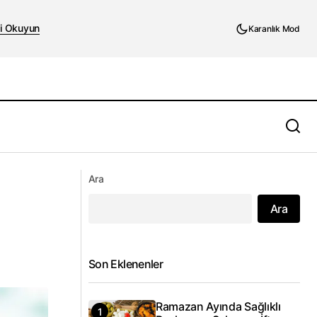
i Okuyun
Karanlık Mod
İngiltere’de 50 Yıllık Çalışmalar
Kritik Uyarı
Ara
Sonucunda Yeni Bir Kan Grubu: MAL
Ara
Son Eklenenler
Ramazan Ayında Sağlıklı