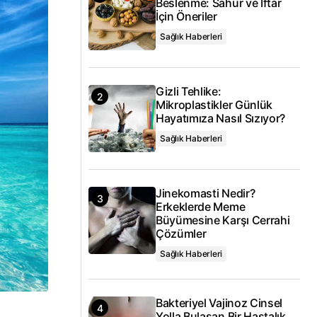
Beslenme: Sahur ve İftar
İçin Öneriler
Sağlık Haberleri
Gizli Tehlike:
Mikroplastikler Günlük
Hayatımıza Nasıl Sızıyor?
Sağlık Haberleri
Jinekomasti Nedir?
Erkeklerde Meme
Büyümesine Karşı Cerrahi
Çözümler
Sağlık Haberleri
Bakteriyel Vajinoz Cinsel
Yolla Bulaşan Bir Hastalık