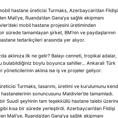
mobil hastane üreticisi Turmaks, Azerbaycan’dan Fildişi
nden Mali’ye, Ruanda’dan Gana’ya sağlık ekipmanı
ivler’deki mobil hastane projesini üretiminden
 bir sürede tamamlayan şirket, BM’nin ve paydaşlarının
stane tedarikçileri arasında yer alıyor.
 aklınıza ilk ne gelir? Balayı cenneti, tropikal adalar,
u bulabildiğiniz boylu boyunca sahiller… AnkaralI Türk
 yöneticilerinin aklına ise iş ve projeler geliyor.
 üreticisi Turmaks, tasarımı, üretimi ve kurulumunu kend
l hastanelerinin sonuncusunu Maldivler’de tamamladı.
ir Suudi şeyhinin tam teşekküllü hastane talebi üzerin
ibi kısa bir sürede yerleştirdi. Azerbaycan’dan Fildişi
’nden Mali’ye, Ruanda’dan Gana’ya sağlık ekipmanı