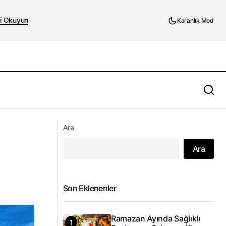
i Okuyun
Karanlık Mod
Torba Yasa ile Tüp Bebek Tedavisinde
Ara
Yeni Düzenlemeler Geliyor
Ara
Son Eklenenler
Ramazan Ayında Sağlıklı