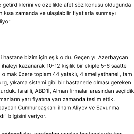
e getirdiklerini ve özellikle afet söz konusu olduğunda
 en kısa zamanda ve ulaşılabilir fiyatlarla sunmayı
liyor.
 hastane bizim için eşik oldu. Geçen yıl Azerbaycan
 ihaleyi kazanarak 10-12 kişilik bir ekiple 5-6 saatte
m olmak üzere toplam 44 yataklı, 4 ameliyathaneli, tam
rg, yıkama sistemi gibi bir hastanede olması gereken
urduk. Israilli, ABD’Iİ, Alman firmalar arasından seçildik
manların yarı fiyatına yarı zamanda teslim ettik.
rbaycan Cumhurbaşkanı ilham Aliyev ve Savunma
ı” bilgisini veriyor.
 mühendisleri tarafından yapılan hastanelerde tam