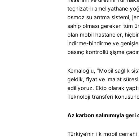
teçhizat-lı ameliyathane yoğu
osmoz su arıtma sistemi, je
sahip olması gereken tüm üni
olan mobil hastaneler, hiçbi
indirme-bindirme ve genişle
basınç kontrollü şişme çadı
Kemaloğlu, “Mobil sağlık sis
geldik, fiyat ve imalat süres
ediliyoruz. Ekip olarak yapt
Teknoloji transferi konusund
Az karbon salınımıyla geri
Türkiye’nin ilk mobil cerrah