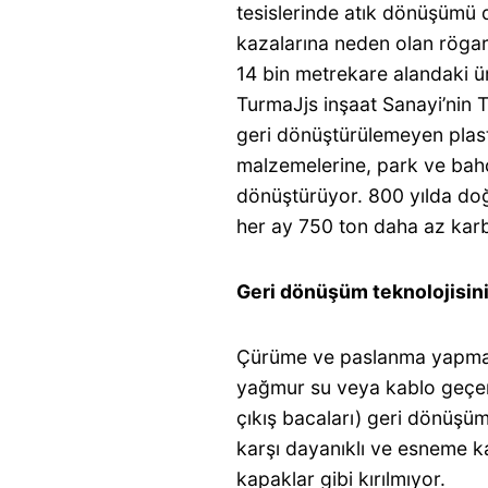
tesislerinde atık dönüşümü 
kazalarına neden olan röga
14 bin metrekare alandaki ür
TurmaJjs inşaat Sanayi’nin
geri dönüştürülemeyen plast
malzemelerine, park ve bahçe
dönüştürüyor. 800 yılda doğ
her ay 750 ton daha az karb
Geri dönüşüm teknolojisini
Çürüme ve paslanma yapmayan
yağmur su veya kablo geçen
çıkış bacaları) geri dönüşü
karşı dayanıklı ve esneme k
kapaklar gibi kırılmıyor.