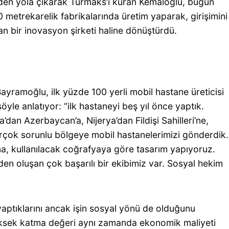
en yola çıkarak Turmaks’ı kuran Kemaloğlu, bugün
 metrekarelik fabrikalarında üretim yaparak, girişimini
n bir inovasyon şirketi haline dönüştürdü.
yramoğlu, ilk yüzde 100 yerli mobil hastane üreticisi
öyle anlatıyor: “ilk hastaneyi beş yıl önce yaptık.
’dan Azerbaycan’a, Nijerya’dan Fildişi Sahilleri’ne,
rçok sorunlu bölgeye mobil hastanelerimizi gönderdik.
na, kullanılacak coğrafyaya göre tasarım yapıyoruz.
 oluşan çok başarılı bir ekibimiz var. Sosyal hekim
yaptıklarını ancak işin sosyal yönü de olduğunu
ksek katma değeri aynı zamanda ekonomik maliyeti