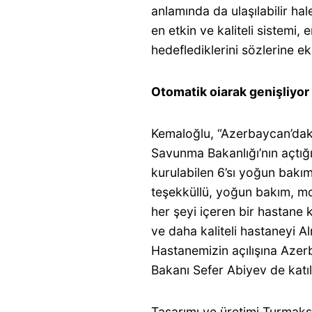
anlamında da ulaşılabilir hal
en etkin ve kaliteli sistemi,
hedeflediklerini sözlerine ek
Otomatik oiarak genişliyor
Kemaloğlu, “Azerbaycan’daki
Savunma Bakanlığı’nın açtığı
kurulabilen 6’sı yoğun bakı
teşekküllü, yoğun bakım, mo
her şeyi içeren bir hastane k
ve daha kaliteli hastaneyi Al
Hastanemizin açılışına Aze
Bakanı Sefer Abiyev de katıld
Tasarımı ve üretimi Turmaks