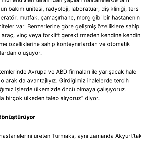
n bakım ünitesi, radyoloji, laboratuar, diş kliniği, ters
neratör, mutfak, çamaşırhane, morg gibi bir hastanenin
teler var. Benzerlerine göre gelişmiş özelliklere sahip
r araç, vinç veya forklift gerektirmeden kendine kendin
me özelliklerine sahip konteynırlardan ve otomatik
rlardan oluşuyor.
temlerinde Avrupa ve ABD firmaları ile yarışacak hale
i olarak da avantajlıyız. Girdiğimiz ihalelerde tercih
ığımız işlerde ülkemizde öncü olmaya çalışıyoruz.
a birçok ülkeden talep alıyoruz” diyor.
 dönüştürüyor
i hastanelerini üreten Turmaks, aynı zamanda Akyurt’tak