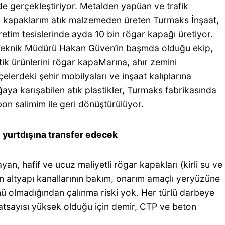
de gerçekleştiriyor. Metalden yapüan ve trafik
r kapaklarım atık malzemeden üreten Turmaks İnşaat,
etim tesislerinde ayda 10 bin rögar kapağı üretiyor.
 Teknik Müdürü Hakan Güven’in başmda olduğu ekip,
ik ürünlerini rögar kapaMarına, ahır zemini
lerdeki şehir mobilyaları ve inşaat kalıplarına
aya karışabilen atık plastikler, Turmaks fabrikasında
on salimim ile geri dönüştürülüyor.
 yurtdışına transfer edecek
, hafif ve ucuz maliyetli rögar kapakları (kirli su ve
 altyapı kanallarının bakım, onarım amaçlı yeryüzüne
mü olmadığından çalınma riski yok. Her türlü darbeye
atsayısı yüksek olduğu için demir, CTP ve beton