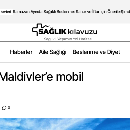
Ramazan Ayında Sağlıklı Beslenme: Sahur ve İftar İçin Öneriler
Şimd
berleri
Haberler
Aile Sağlığı
Beslenme ve Diyet
Suudi şeyhi için Maldivler’e mobil hastane kurdu
Sağlık Haberleri
Maldivler’e mobil
0