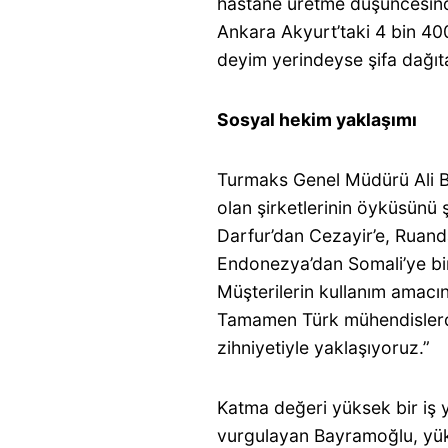
hastane üretme düşüncesind
Ankara Akyurt’taki 4 bin 400
deyim yerindeyse şifa dağıta
Sosyal hekim yaklaşımı
Turmaks Genel Müdürü Ali Ba
olan şirketlerinin öyküsünü ş
Darfur’dan Cezayir’e, Ruanda
Endonezya’dan Somali’ye bi
Müşterilerin kullanım amacı
Tamamen Türk mühendislerden
zihniyetiyle yaklaşıyoruz.”
Katma değeri yüksek bir iş 
vurgulayan Bayramoğlu, yü