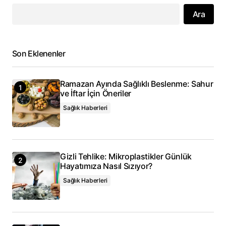
E-posta adresiniz yayınlanmayacak.
Ara
Gerekli alanlar
*
ile işaretlenmişlerdir
Yorum
*
Son Eklenenler
Ramazan Ayında Sağlıklı Beslenme: Sahur
ve İftar İçin Öneriler
Sağlık Haberleri
Adınız
*
E-posta adresiniz
*
Gizli Tehlike: Mikroplastikler Günlük
Hayatımıza Nasıl Sızıyor?
Daha sonraki yorumlarımda kullanılması için adım, e-
posta adresim ve site adresim bu tarayıcıya
Sağlık Haberleri
kaydedilsin.
Yorum Gönder