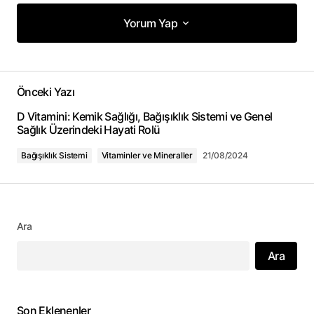
Yorum Yap
Yorum Yap
Önceki Yazı
E-posta adresiniz yayınlanmayacak.
D Vitamini: Kemik Sağlığı, Bağışıklık Sistemi ve Genel
Gerekli alanlar
*
ile işaretlenmişlerdir
Sağlık Üzerindeki Hayati Rolü
Bağışıklık Sistemi
Vitaminler ve Mineraller
21/08/2024
Yorum
*
Ara
Adınız
*
Ara
E-posta adresiniz
*
Son Eklenenler