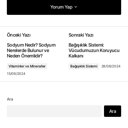
Yorum Yap
Yorum Yap
Önceki Yazı
Sonraki Yazı
E-posta adresiniz yayınlanmayacak.
Sodyum Nedir? Sodyum
Bağışıklık Sistemi:
Gerekli alanlar
*
ile işaretlenmişlerdir
Nerelerde Bulunur ve
Vücudumuzun Koruyucu
Neden Önemlidir?
Kalkanı
Yorum
*
Vitaminler ve Mineraller
Bağışıklık Sistemi
28/08/2024
15/08/2024
Adınız
*
Ara
Ara
E-posta adresiniz
*