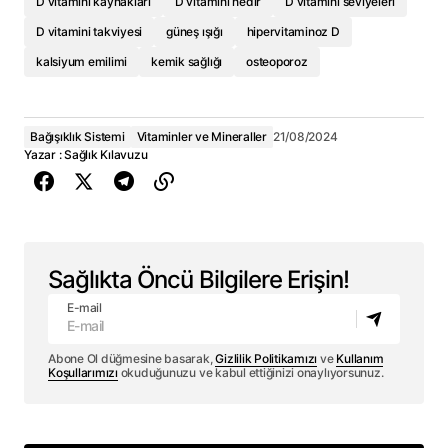
D vitamini kaynakları
D vitamini nedir
D vitamini seviyeleri
D vitamini takviyesi
güneş ışığı
hipervitaminoz D
kalsiyum emilimi
kemik sağlığı
osteoporoz
Bağışıklık Sistemi
Vitaminler ve Mineraller
21/08/2024
Yazar :
Sağlık Kılavuzu
Sağlıkta Öncü Bilgilere Erişin!
E-mail
Abone Ol düğmesine basarak,
Gizlilik Politikamızı
ve
Kullanım
Koşullarımızı
okuduğunuzu ve kabul ettiğinizi onaylıyorsunuz.