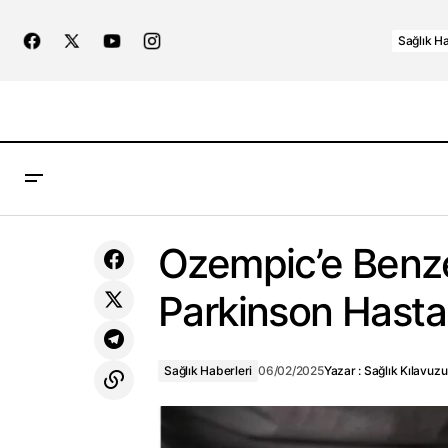
Sağlık Ha
Sanofi PharmUp 6. Dönem Başvuruları
Sağlık Hab
Ozempic’e Benzer
Başladı!
Parkinson Hastal
Sağlık Haberleri
06/02/2025
Yazar :
Sağlık Kılavuzu