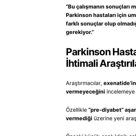
“Bu çalışmanın sonuçları me
Parkinson hastaları için umu
farklı sonuçlar olup olmadı
gerekiyor.”
Parkinson Hasta
İhtimali Araştırı
Araştırmacılar,
exenatide’in 
vermeyeceğini
incelemeye
Özellikle
“pre-diyabet” aşam
vermediği
üzerine yeni araş