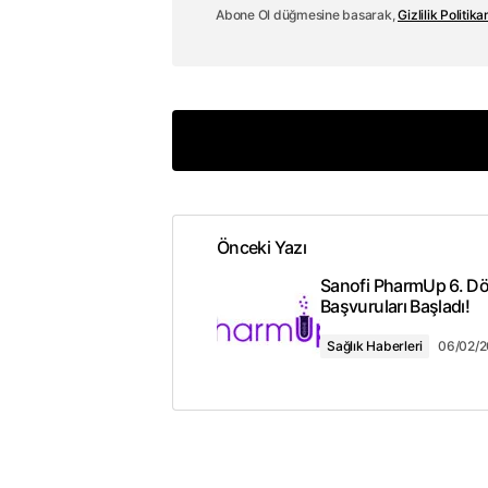
Abone Ol düğmesine basarak,
Gizlilik Politika
Önceki Yazı
E-posta adresiniz yayınlanmay
Sanofi PharmUp 6. D
Başvuruları Başladı!
Yorum
*
Sağlık Haberleri
06/02/
Adınız
*