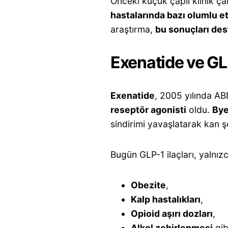
Önceki küçük çaplı klinik ça
hastalarında bazı olumlu et
araştırma,
bu sonuçları des
Exenatide ve GLP
Exenatide
, 2005 yılında A
reseptör agonisti
oldu.
Bye
sindirimi yavaşlatarak kan 
Bugün GLP-1 ilaçları, yalnız
Obezite
,
Kalp hastalıkları
,
Opioid aşırı dozları
,
Alkol zehirlenmesi
gib