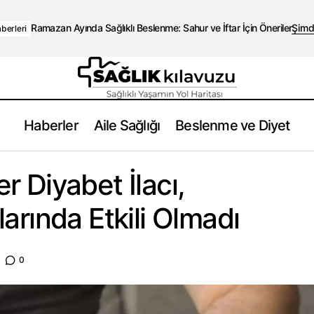
Ramazan Ayında Sağlıklı Beslenme: Sahur ve İftar İçin Öneriler
Şimd
berleri
Haberler
Aile Sağlığı
Beslenme ve Diyet
Ozempic’e Benzer Diyabet İlacı, Parkinson Hastalarında Etk
erleri
 Diyabet İlacı,
arında Etkili Olmadı
0