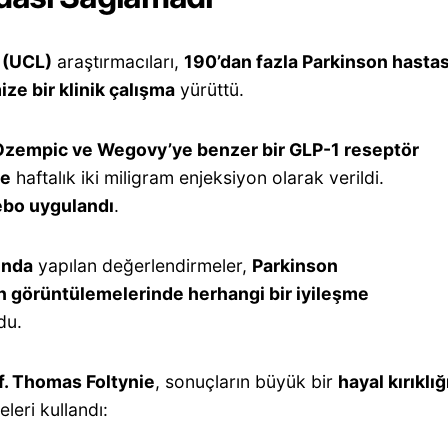
 (UCL)
araştırmacıları,
190’dan fazla Parkinson hastas
ize bir klinik çalışma
yürüttü.
Ozempic ve Wegovy’ye benzer bir GLP-1 reseptör
de
haftalık iki miligram enjeksiyon olarak verildi.
ebo uygulandı
.
unda
yapılan değerlendirmeler,
Parkinson
 görüntülemelerinde herhangi bir iyileşme
du.
f. Thomas Foltynie
, sonuçların büyük bir
hayal kırıklığ
eleri kullandı: