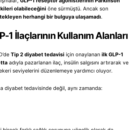
lışmalar,
GLP-1 reseptör agonistlerinin Parkinson
kileri olabileceğini
öne sürmüştü. Ancak son
tekleyen herhangi bir bulguya ulaşamadı
.
-1 İlaçlarının Kullanım Alanları
BD’de
Tip 2 diyabet tedavisi
için onaylanan
ilk GLP-1
tta
adıyla pazarlanan ilaç, insülin salgısını artırarak ve
şekeri seviyelerini düzenlemeye yardımcı oluyor.
ca diyabet tedavisinde değil, aynı zamanda:
i birçok farklı sağlık sorununa yönelik olarak da