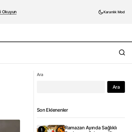
i Okuyun
Karanlık Mod
Avrupa'da Mpox Salgını: Tehlikeli Klad Ib
ili Olmadı
Ara
Virüsü Hangi Ülkelerde Tespit Edildi?
Ara
Son Eklenenler
Ramazan Ayında Sağlıklı