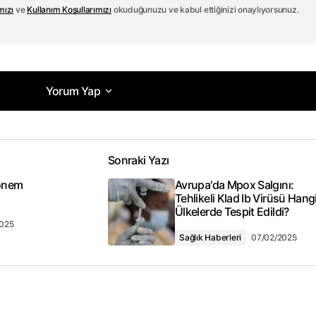
Abone Ol
mızı
ve
Kullanım Koşullarımızı
okuduğunuzu ve kabul ettiğinizi onaylıyorsunuz.
Yorum Yap
Yorum Yap
Sonraki Yazı
acak.
Gerekli alanlar
*
ile işaretlenmişlerdir
önem
Avrupa'da Mpox Salgını:
Tehlikeli Klad Ib Virüsü Hang
Ülkelerde Tespit Edildi?
2025
Sağlık Haberleri
07/02/2025
E-posta adresiniz
*