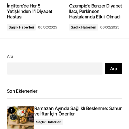
E-posta adresiniz yayınlanmayacak.
İngiltere’de Her 5
Ozempic'e Benzer Diyabet
Gerekli alanlar
*
ile işaretlenmişlerdir
Yetişkinden 1’i Diyabet
İlacı, Parkinson
Hastası
Hastalarında Etkili Olmadı
Yorum
*
Sağlık Haberleri
06/02/2025
Sağlık Haberleri
06/02/2025
Ara
Adınız
*
Ara
E-posta adresiniz
*
Son Eklenenler
Daha sonraki yorumlarımda kullanılması için adım, e-
posta adresim ve site adresim bu tarayıcıya
kaydedilsin.
Ramazan Ayında Sağlıklı Beslenme: Sahur
ve İftar İçin Öneriler
Yorum Gönder
Sağlık Haberleri